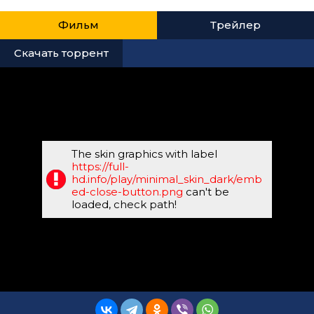
Фильм
Трейлер
Скачать торрент
The skin graphics with label
https://full-
hd.info/play/minimal_skin_dark/emb
ed-close-button.png
can't be
loaded, check path!