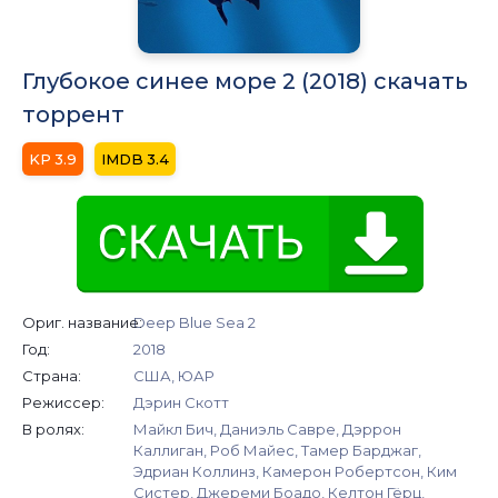
Глубокое синее море 2 (2018) скачать
торрент
3.9
3.4
Ориг. название:
Deep Blue Sea 2
Год:
2018
Страна:
США, ЮАР
Режиссер:
Дэрин Скотт
В ролях:
Майкл Бич, Даниэль Савре, Дэррон
Каллиган, Роб Майес, Тамер Барджаг,
Эдриан Коллинз, Камерон Робертсон, Ким
Систер, Джереми Боадо, Келтон Гёрц,