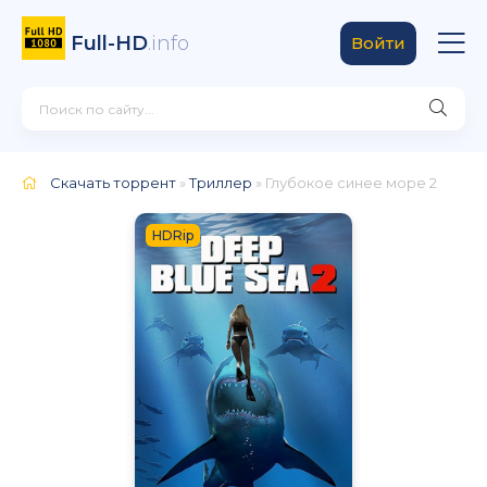
Full-HD
.info
Войти
Скачать торрент
»
Триллер
» Глубокое синее море 2
HDRip