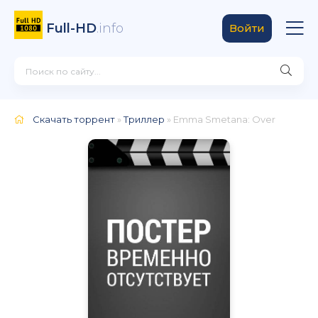
Full-HD
.info
Войти
Скачать торрент
»
Триллер
» Emma Smetana: Over