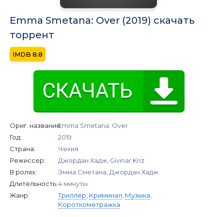
Emma Smetana: Over (2019) скачать
торрент
8.8
Ориг. название:
Emma Smetana: Over
Год:
2019
Страна:
Чехия
Режиссер:
Джордан Хадж, Givinar Kriz
В ролях:
Эмма Сметана, Джордан Хадж
Длительность:
4 минуты
Жанр:
Триллер
,
Криминал
,
Музыка
,
Короткометражка