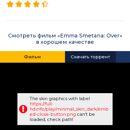
Смотреть фильм «Emma Smetana: Over»
в хорошем качестве
Фильм
Скачать торрент
The skin graphics with label
https://full-
hd.info/play/minimal_skin_dark/emb
ed-close-button.png
can't be
loaded, check path!