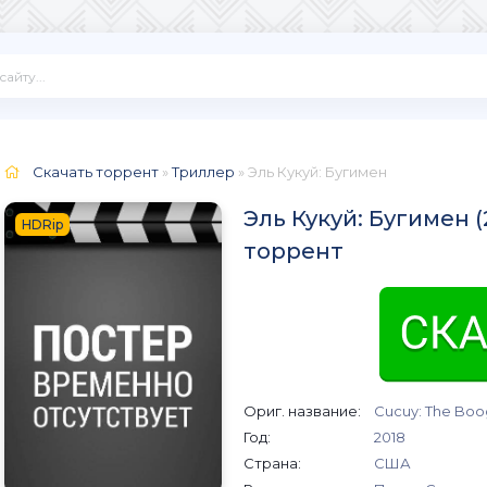
Скачать торрент
»
Триллер
» Эль Кукуй: Бугимен
Эль Кукуй: Бугимен (
HDRip
торрент
Ориг. название:
Cucuy: The Bo
Год:
2018
Страна:
США