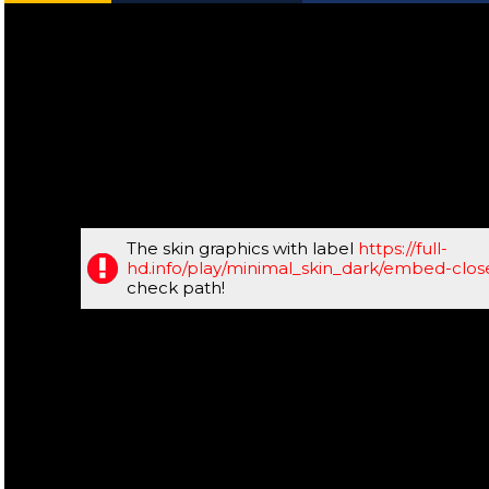
The skin graphics with label
https://full-
hd.info/play/minimal_skin_dark/embed-clo
check path!