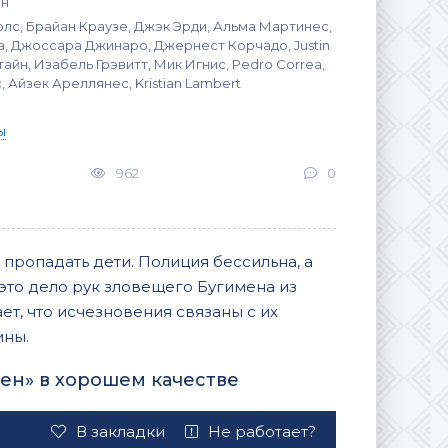
ан
лс, Брайан Краузе, Джэк Эрди, Альма Мартинес,
, Джоссара Джинаро, Джернест Корчадо, Justin
Стайн, Изабель Грэвитт, Мик Игнис, Pedro Correa,
 Айзек Ареллянес, Kristian Lambert
ы
962
0
пропадать дети. Полиция бессильна, а
 это дело рук зловещего Бугимена из
ет, что исчезновения связаны с их
ины.
мен» в хорошем качестве
В закладки
Не работает?