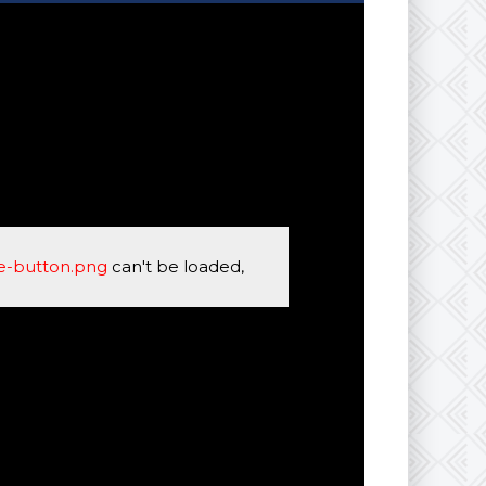
se-button.png
can't be loaded,