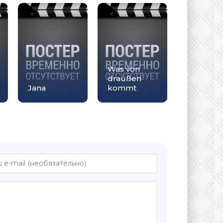
Was von
draußen
Jana
kommt