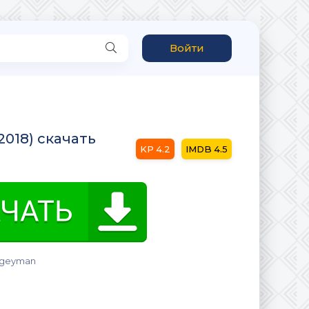
Войти
2018) скачать
4.2
4.5
ogeyman