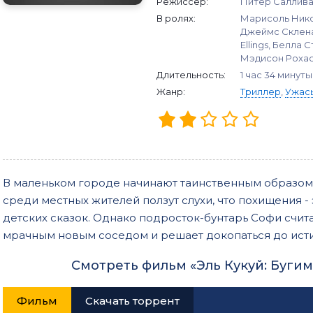
Режиссер:
Питер Саллив
В ролях:
Марисоль Нико
Джеймс Склена
Ellings, Белла 
Мэдисон Рохас,
Длительность:
1 час 34 минуты
Жанр:
Триллер
,
Ужас
В маленьком городе начинают таинственным образом 
среди местных жителей ползут слухи, что похищения -
детских сказок. Однако подросток-бунтарь Софи счита
мрачным новым соседом и решает докопаться до ист
Смотреть фильм «Эль Кукуй: Буги
Фильм
Скачать торрент