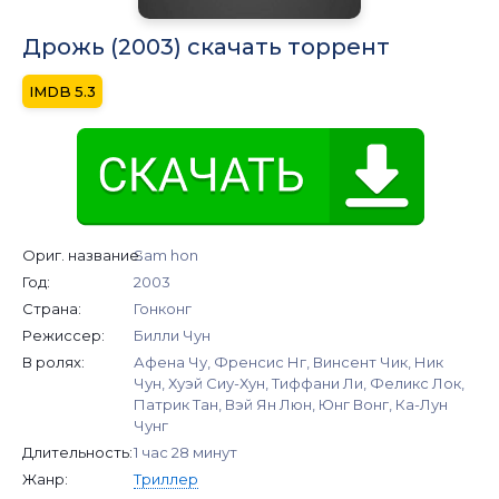
Дрожь (2003) скачать торрент
5.3
Ориг. название:
Sam hon
Год:
2003
Страна:
Гонконг
Режиссер:
Билли Чун
В ролях:
Афена Чу, Френсис Нг, Винсент Чик, Ник
Чун, Хуэй Сиу-Хун, Тиффани Ли, Феликс Лок,
Патрик Тан, Вэй Ян Люн, Юнг Вонг, Ка-Лун
Чунг
Длительность:
1 час 28 минут
Жанр:
Триллер