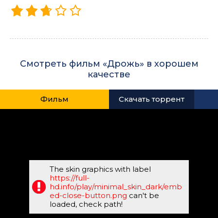
Смотреть фильм «Дрожь» в хорошем
качестве
Фильм
Скачать торрент
The skin graphics with label
https://full-
hd.info/play/minimal_skin_dark/emb
ed-close-button.png
can't be
loaded, check path!