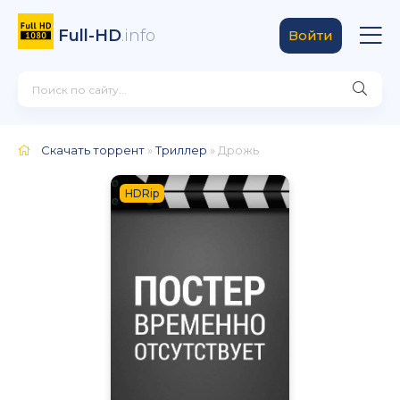
Full-HD
.info
Войти
Скачать торрент
»
Триллер
» Дрожь
HDRip