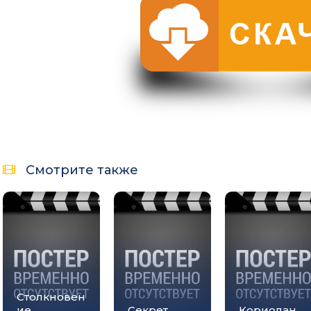
Смотрите также
Столкновен
ие
Секрет
Кориолан