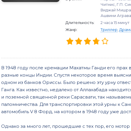
Читнис, Г.П. С
Виджай Мишра,
Ашвини Агравал
Длительность:
2 часа 15 минут
Жанр:
Триллер
,
Драм
В 1948 году после кремации Махатмы Ганди его прах в
разные концы Индии. Спустя некоторое время выяснило
одном из банков Ориссы. Было решено эту урну отвест
Ганга. Как известно, недалеко от Аллахабада находит
и поземной священной реки Сарасвати, так называем
паломничества. Для транспортировки этой урны к Сан
автомобиль V 8 Форд, на котором в 1948 году уже дос
Однако за много лет, прошедшие с тех пор, его мото