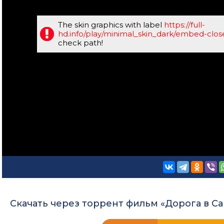
The skin graphics with label
https://full-
hd.info/play/minimal_skin_dark/embed-clo
check path!
Скачать через торрент фильм «Дорога в Са