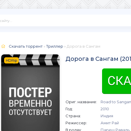
Скачать торрент
»
Триллер
» Дорога в Сангам
Дорога в Сангам (20
HDRip
Ориг. название:
Road to Sanga
Год:
2010
Страна:
Индия
Режиссер:
Амит Рай
В ролях:
Пареш Раваль,