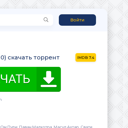
Войти
10) скачать торрент
7.4
m
 Ом Пури, Паван Малхотра, Масуд Ахтар, Свати