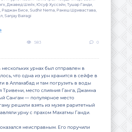
ингх, Джавед Шейх, Юсуф Хуссэйн, Тушар Ганди,
 Раджан Бисе, Sudhir Nema, Ракеш Шривастава,
, Sanjay Bairagi
а
583
0
 нескольких урнах был отправлен в
сь, что одна из урн хранится в сейфе в
и в Аллахабад и там погрузить в воды
ся Тривени, место слияния Ганга, Джамна
ый Сангам — популярное место
гаму решили взять из музея раритетный
тавляли урну с прахом Махатмы Ганди.
р оказался неисправным. Его поручили