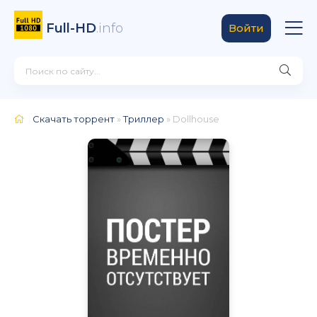
Full-HD
.info
Войти
Скачать торрент
»
Триллер
» Dollhouse