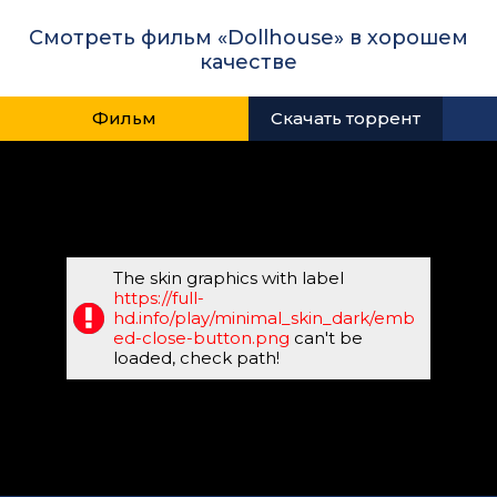
Смотреть фильм «Dollhouse» в хорошем
качестве
Фильм
Скачать торрент
The skin graphics with label
https://full-
hd.info/play/minimal_skin_dark/emb
ed-close-button.png
can't be
loaded, check path!