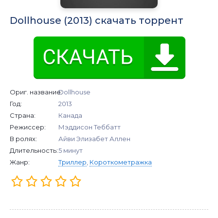
Dollhouse (2013) скачать торрент
Ориг. название:
Dollhouse
Год:
2013
Страна:
Канада
Режиссер:
Мэддисон Теббатт
В ролях:
Айви Элизабет Аллен
Длительность:
5 минут
Жанр:
Триллер
,
Короткометражка