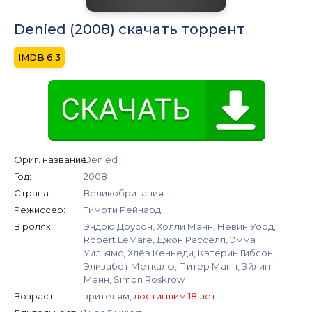
Denied (2008) скачать торрент
6.3
Ориг. название:
Denied
Год:
2008
Страна:
Великобритания
Режиссер:
Тимоти Рейнард
В ролях:
Эндрю Доусон, Холли Манн, Невин Уорд,
Robert LeMare, Джон Расселл, Эмма
Уильямс, Хлёэ Кеннеди, Кэтерин Гибсон,
Элизабет Меткалф, Питер Манн, Эйлин
Манн, Simon Roskrow
Возраст:
зрителям,
достигшим 18 лет