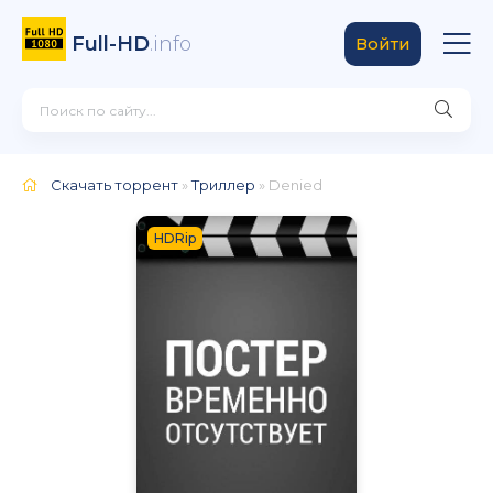
Full-HD
.info
Войти
Скачать торрент
»
Триллер
» Denied
HDRip