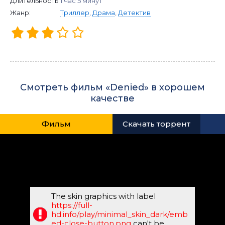
Длительность:
1 час 5 минут
Жанр:
Триллер
,
Драма
,
Детектив
Смотреть фильм «Denied» в хорошем
качестве
Фильм
Скачать торрент
The skin graphics with label
https://full-
hd.info/play/minimal_skin_dark/emb
ed-close-button.png
can't be