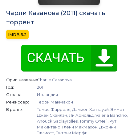
Чарли Казанова (2011) скачать
торрент
5.2
Ориг. название:
Charlie Casanova
Год:
2011
Страна:
Ирландия
Режиссер:
Терри МакМахон
В ролях:
Томас Фаррелл, Дэмиен Ханнауэй, Эммет
Джей Скэнлэн, Ли Арнольд, Valeria Bandino,
Anouck Sablayrolles, Tommy O'Neil, Рут
Макинтайр, Гленн МакМахон, Джонни
Эллиотт, Энтони Мерфи