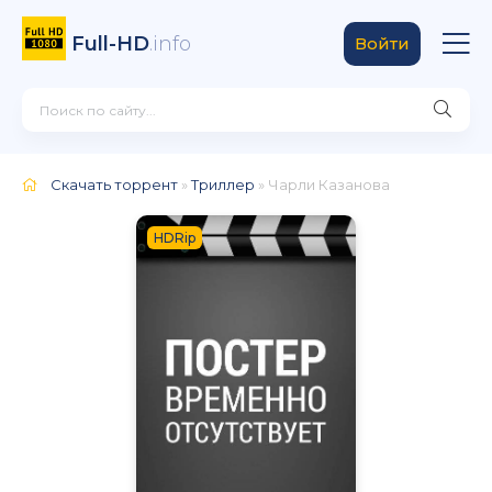
Full-HD
.info
Войти
Скачать торрент
»
Триллер
» Чарли Казанова
HDRip