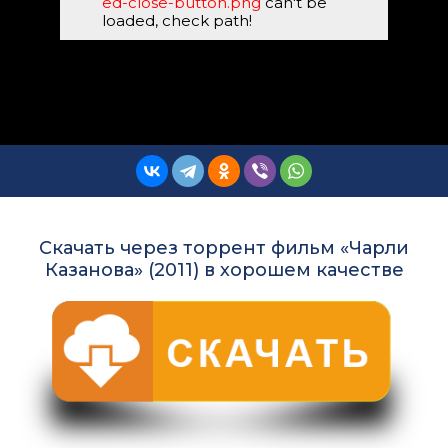
ed-close-button.png
can't be
loaded, check path!
Скачать через торрент фильм «Чарли
Казанова» (2011) в хорошем качестве