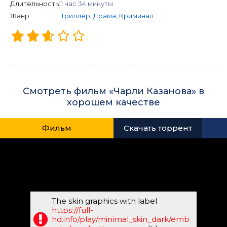
Длительность:
1 час 34 минуты
Жанр:
Триллер
,
Драма
,
Криминал
Смотреть фильм «Чарли Казанова» в
хорошем качестве
Фильм
Скачать торрент
The skin graphics with label
https://full-
hd.info/play/minimal_skin_dark/emb