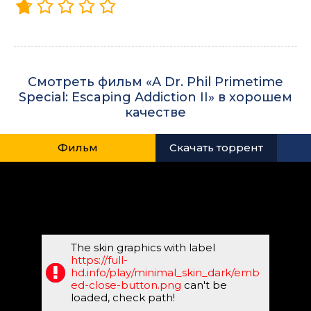
Смотреть фильм «A Dr. Phil Primetime
Special: Escaping Addiction II» в хорошем
качестве
Фильм
Скачать торрент
The skin graphics with label
https://full-
hd.info/play/minimal_skin_dark/emb
ed-close-button.png
can't be
loaded, check path!