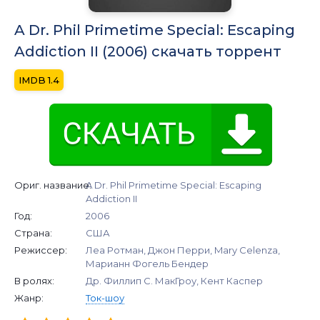
A Dr. Phil Primetime Special: Escaping
Addiction II (2006) скачать торрент
1.4
Ориг. название:
A Dr. Phil Primetime Special: Escaping
Addiction II
Год:
2006
Страна:
США
Режиссер:
Леа Ротман, Джон Перри, Mary Celenza,
Марианн Фогель Бендер
В ролях:
Др. Филлип С. МакГроу, Кент Каспер
Жанр:
Ток-шоу