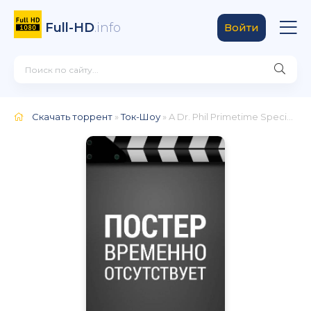
Full-HD
.info
Войти
Скачать торрент
»
Ток-Шоу
» A Dr. Phil Primetime Special: Escaping Addiction II