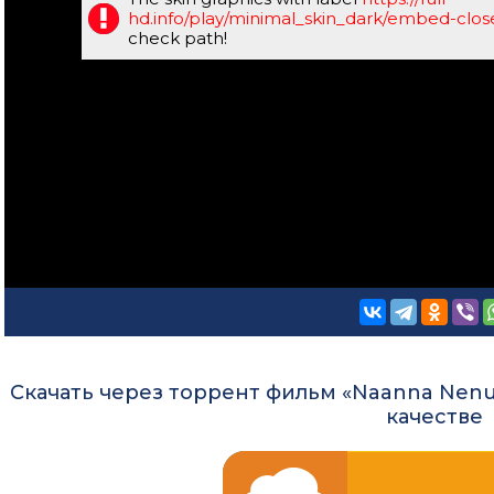
hd.info/play/minimal_skin_dark/embed-clo
check path!
Скачать через торрент фильм «Naanna Nenu 
качестве