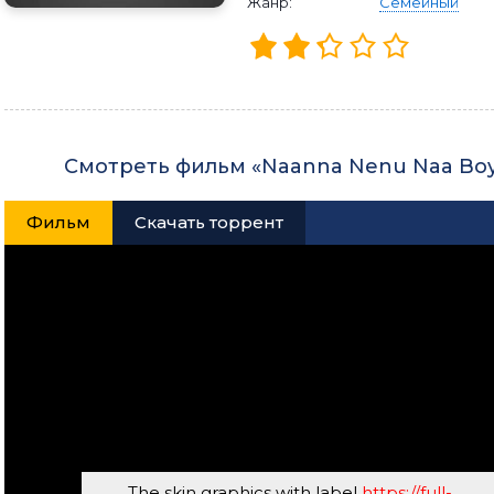
Жанр:
Семейный
Смотреть фильм «Naanna Nenu Naa Boy
Фильм
Скачать торрент
The skin graphics with label
https://full-