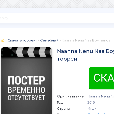
Скачать торрент
»
Семейный
» Naanna Nenu Naa Boyfriends
Naanna Nenu Naa Boyf
торрент
Ориг. название:
Naanna Nenu Na
Год:
2016
Страна:
Индия