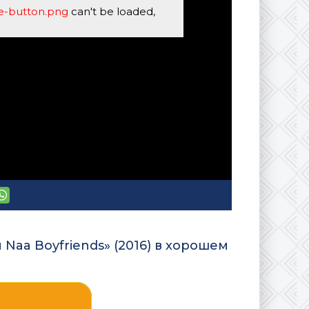
se-button.png
can't be loaded,
Naa Boyfriends» (2016) в хорошем