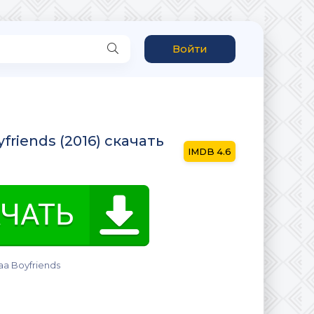
Войти
riends (2016) скачать
4.6
a Boyfriends