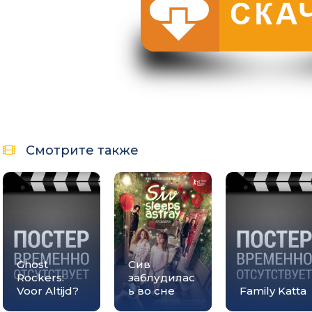
Смотрите также
Ghost
Сив
Rockers:
заблудилас
Voor Altijd?
ь во сне
Family Katta