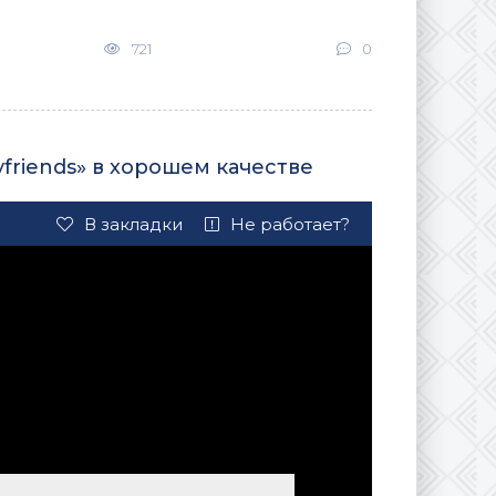
721
0
friends» в хорошем качестве
В закладки
Не работает?