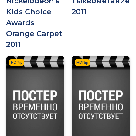
Nickelodeon's
Тыквометание
Kids Choice
2011
Awards
Orange Carpet
2011
HDRip
HDRip