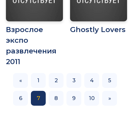
Взрослое
Ghostly Lovers
экспо
развлечения
2011
«
1
2
3
4
5
6
7
8
9
10
»