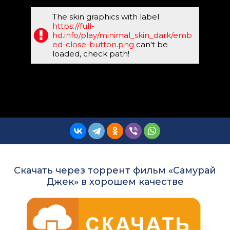
The skin graphics with label
https://full-
hd.info/play/minimal_skin_dark/emb
ed-close-button.png
can't be
loaded, check path!
Скачать через торрент фильм «Самурай
Джек» в хорошем качестве