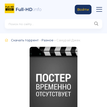
Full-HD
.info
Войти
Скачать торрент
»
Разное
» Самурай Джек