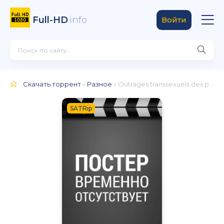
Full-HD
.info
Войти
Скачать торрент
»
Разное
» Outrages transsexuels des petites filles violées et sodomisées
SATRip