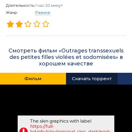
Длительность:
1 час 20 минут
Жанр:
Разное
Смотреть фильм «Outrages transsexuels
des petites filles violées et sodomisées» в
хорошем качестве
Фильм
Скачать торрент
The skin graphics with label
https://full-
hd.info/play/minimal_skin_dark/emb