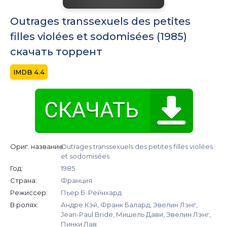
Outrages transsexuels des petites
filles violées et sodomisées (1985)
скачать торрент
4.4
Ориг. название:
Outrages transsexuels des petites filles violées
et sodomisées
Год:
1985
Страна:
Франция
Режиссер:
Пьер Б. Рейнхард
В ролях:
Андре Кэй, Франк Балард, Эвелин Лэнг,
Jean-Paul Bride, Мишель Дави, Эвелин Лэнг,
Пинки Лав