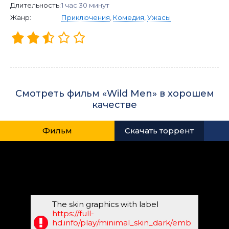
Длительность:
1 час 30 минут
Жанр:
Приключения
,
Комедия
,
Ужасы
Смотреть фильм «Wild Men» в хорошем
качестве
Фильм
Скачать торрент
The skin graphics with label
https://full-
hd.info/play/minimal_skin_dark/emb