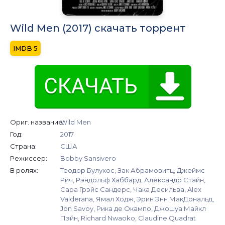
Wild Men (2017) скачать торрент
5
Ориг. название:
Wild Men
Год:
2017
Страна:
США
Режиссер:
Bobby Sansivero
В ролях:
Теодор Булукос, Зак Абрамовитц, Джеймс
Рич, Рэндольф Хаббард, Александр Стайн,
Сара Грэйс Сандерс, Чака Десильва, Alex
Valderana, Ямал Ходж, Эрин Энн МакДональд,
Jon Savoy, Рика де Окампо, Джошуа Майкл
Пэйн, Richard Nwaoko, Claudine Quadrat