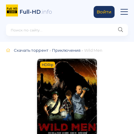
Full-HD
.info
Войти
Скачать торрент
»
Приключения
» Wild Men
HDRip