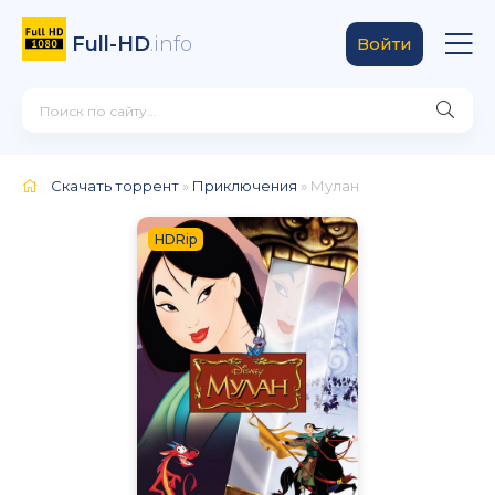
Full-HD
.info
Войти
Скачать торрент
»
Приключения
» Мулан
HDRip