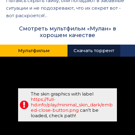
Пытаясь скрыть тайну, они попадают в забавные
ситуации и не подозревают, что их секрет вот -
вот раскроется!...
Смотреть мультфильм «Мулан» в
хорошем качестве
Мультфильм
Скачать торрент
The skin graphics with label
https://full-
hd.info/play/minimal_skin_dark/emb
ed-close-button.png
can't be
loaded, check path!