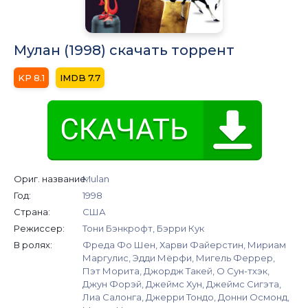
Мулан (1998) скачать торрент
8.1
7.7
Ориг. название:
Mulan
Год:
1998
Страна:
США
Режиссер:
Тони Бэнкрофт, Бэрри Кук
В ролях:
Фреда Фо Шен, Харви Файерстин, Мириам
Маргулис, Эдди Мёрфи, Мигель Феррер,
Пэт Морита, Джордж Такей, О Сун-тхэк,
Джун Форэй, Джеймс Хун, Джеймс Сигэта,
Лиа Салонга, Джерри Тондо, Донни Осмонд,