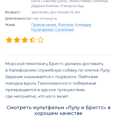
Бега, Скайлер Джой, Эмми Рэвер-Лэмпман,
Даррен Кейлан, Кэмерон Худ
Возраст:
зрителям, достигшим 12 лет
Длительность:
1 час 41 минута
Жанр:
Приключения
,
Фэнтези
,
Комедия
,
Мультфильм
,
Семейный
Морской пехотинец Бриггс должен доставить
в Калифорнию служебную собаку по кличке Лулу.
Задание оказывается с подвохом. Лайтовая
поездка вдоль Тихоокеанского побережья
превращается в адское путешествие,
где непонятно, кто кого везёт.
Смотреть мультфильм «Лулу и Бриггс» в
хорошем качестве