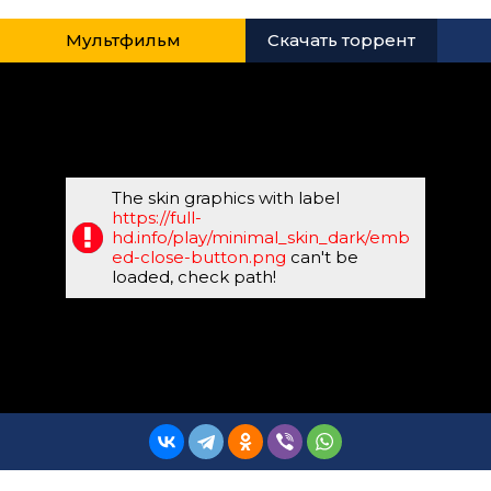
Мультфильм
Скачать торрент
The skin graphics with label
https://full-
hd.info/play/minimal_skin_dark/emb
ed-close-button.png
can't be
loaded, check path!