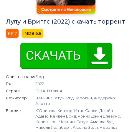
Лулу и Бриггс (2022) скачать торрент
7
6.8
Ориг. название:
Dog
Год:
2022
Страна:
США, Италия
Режиссер:
Ченнинг Татум, Рид Каролин, Федерико
Алотто
В ролях:
К’Орианка Килчер, Итан Сапли, Джейн
Адамс, Кейден Бойд, Ронни Джин Блевинс,
Кевин Нэш, Ченнинг Татум, Аманда Бут,
Николь Лалиберт, Акилла Золл, Нераида