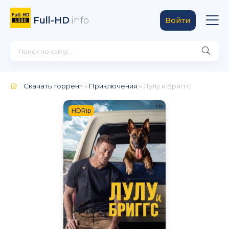
Full-HD
.info
Войти
Скачать торрент
»
Приключения
» Лулу и Бриггс
HDRip