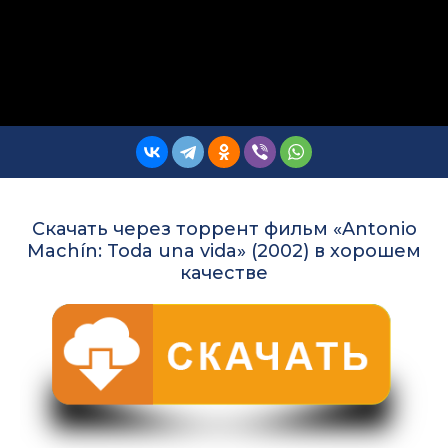
Скачать через торрент фильм «Antonio
Machín: Toda una vida» (2002) в хорошем
качестве