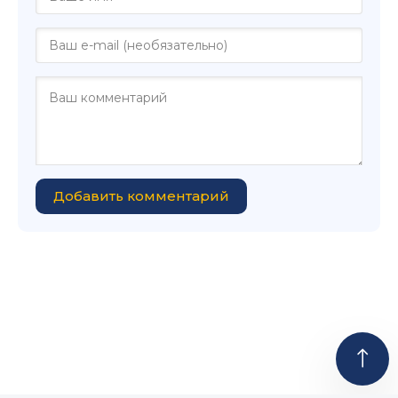
Добавить комментарий