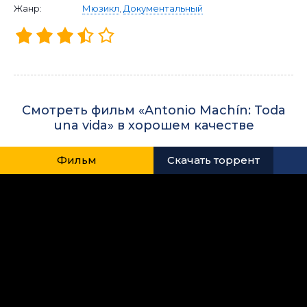
Жанр:
Мюзикл
,
Документальный
Смотреть фильм «Antonio Machín: Toda
una vida» в хорошем качестве
Фильм
Скачать торрент