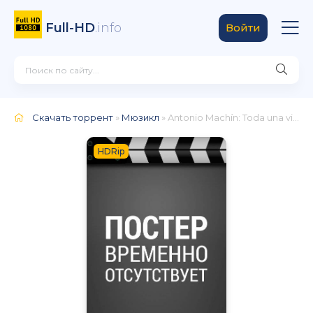
Full-HD
.info
Войти
Скачать торрент
»
Мюзикл
» Antonio Machín: Toda una vida
HDRip