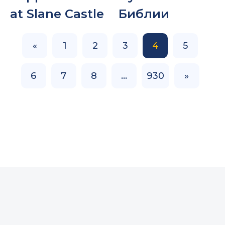
at Slane Castle
Библии
«
1
2
3
4
5
6
7
8
…
930
»