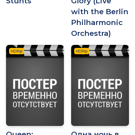
Stunts
Glory (Live
with the Berlin
Philharmonic
Orchestra)
HDRip
HDRip
Queen:
Одна ночь в