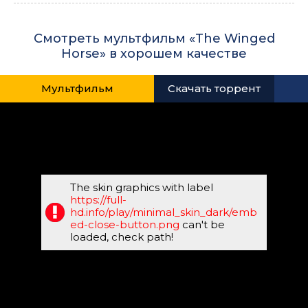
Смотреть мультфильм «The Winged
Horse» в хорошем качестве
Мультфильм
Скачать торрент
The skin graphics with label
https://full-
hd.info/play/minimal_skin_dark/emb
ed-close-button.png
can't be
loaded, check path!