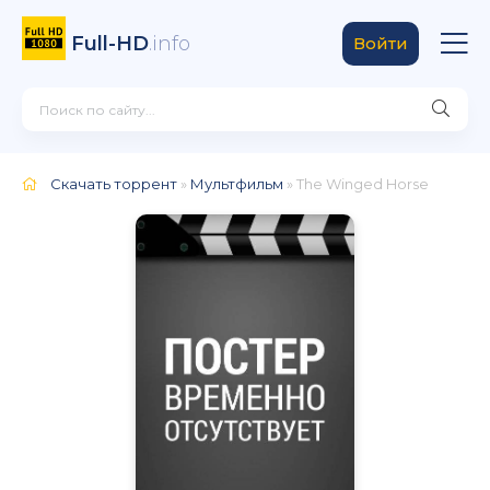
Full-HD
.info
Войти
Скачать торрент
»
Мультфильм
» The Winged Horse