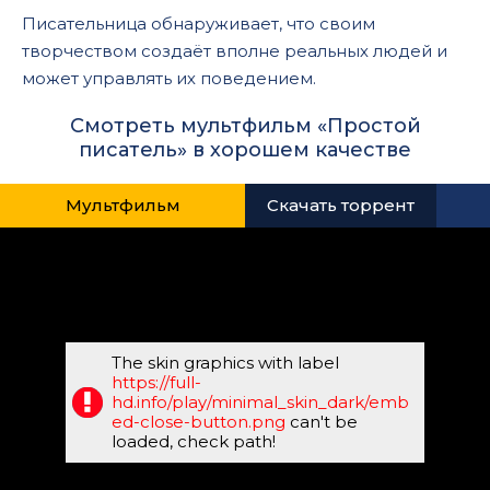
Писательница обнаруживает, что своим
творчеством создаёт вполне реальных людей и
может управлять их поведением.
Смотреть мультфильм «Простой
писатель» в хорошем качестве
Мультфильм
Скачать торрент
The skin graphics with label
https://full-
hd.info/play/minimal_skin_dark/emb
ed-close-button.png
can't be
loaded, check path!