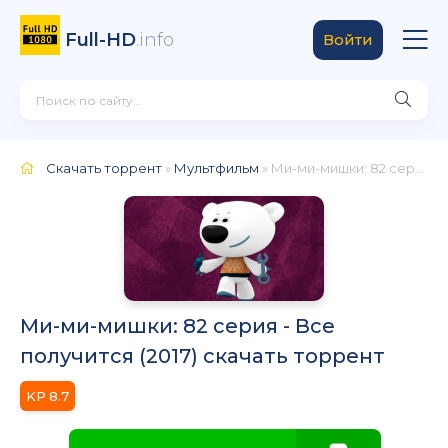
Full-HD
.info
Войти
Скачать торрент
»
Мультфильм
» Ми-ми-мишки: 82 серия - Все получится
Ми-ми-мишки: 82 серия - Все
получится (2017) скачать торрент
8.7