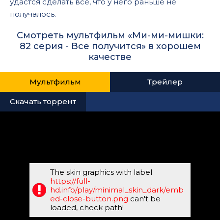
удастся сделать все, что у него раньше не
получалось.
Смотреть мультфильм «Ми-ми-мишки:
82 серия - Все получится» в хорошем
качестве
Мультфильм
Трейлер
Скачать торрент
The skin graphics with label
https://full-
hd.info/play/minimal_skin_dark/emb
ed-close-button.png
can't be
loaded, check path!