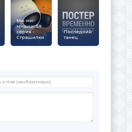
Ми-ми-
мишки: 59
серия -
Последний
Страшилки
танец