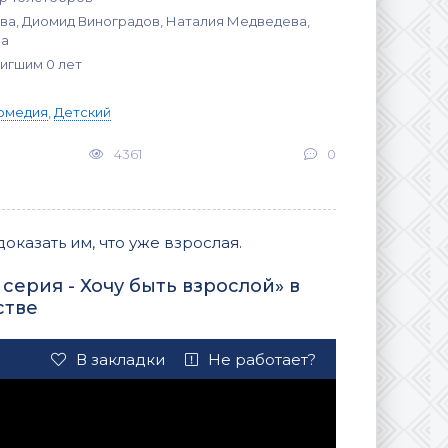
ва, Диомид Виноградов, Наталия Медведева,
ва
тигшим 0 лет
омедия
,
Детский
4361
0
оказать им, что уже взрослая.
ерия - Хочу быть взрослой» в
стве
В закладки
Не работает?