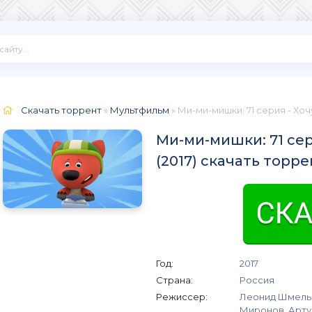
Скачать торрент
»
Мультфильм
» Ми-ми-мишки: 71 серия - Хо
Ми-ми-мишки: 71 сер
(2017) скачать торре
Год:
2017
Страна:
Россия
Режиссер:
Леонид Шмельк
Миронов, Арту