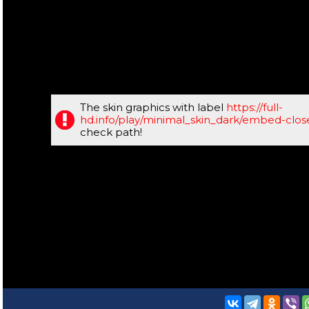
The skin graphics with label
https://full-
hd.info/play/minimal_skin_dark/embed-clo
check path!