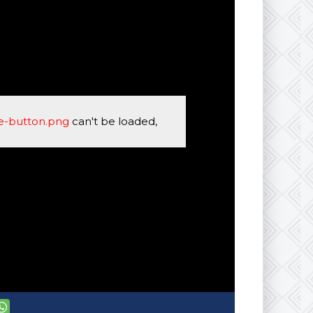
se-button.png
can't be loaded,