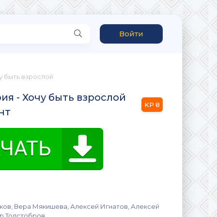
Войти
чу быть взрослой
ия - Хочу быть взрослой
8
нт
ов, Вера Мякишева, Алексей Игнатов, Алексей
р Толстобров