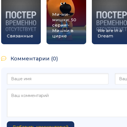
Ми-ми-
мишки: 50
серия -
Мишки в
We are in a
Связанные
цирке
Dream
Комментарии (0)
Добавить комментарий