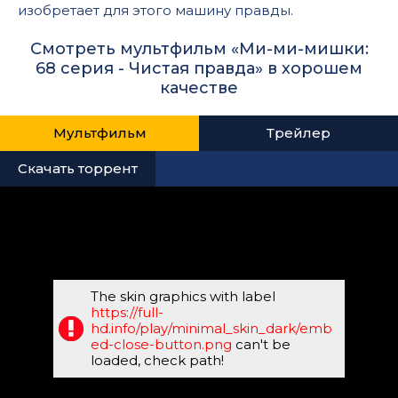
изобретает для этого машину правды.
Смотреть мультфильм «Ми-ми-мишки:
68 серия - Чистая правда» в хорошем
качестве
Мультфильм
Трейлер
Скачать торрент
The skin graphics with label
https://full-
hd.info/play/minimal_skin_dark/emb
ed-close-button.png
can't be
loaded, check path!