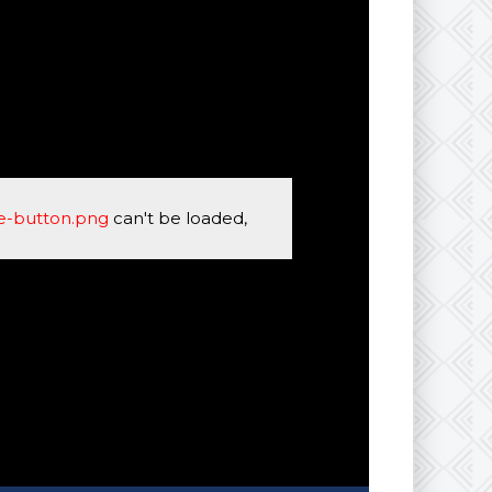
se-button.png
can't be loaded,