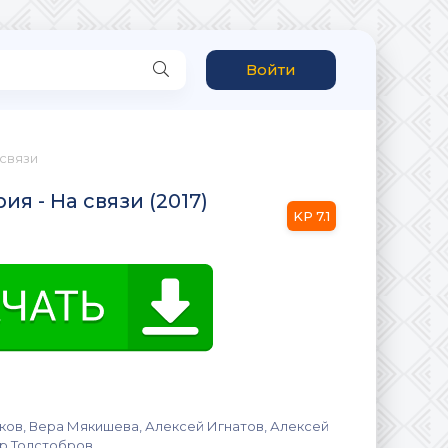
Войти
 связи
я - На связи (2017)
7.1
ов, Вера Мякишева, Алексей Игнатов, Алексей
р Толстобров