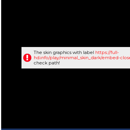
The skin graphics with label
https://full-
hd.info/play/minimal_skin_dark/embed-clo
check path!