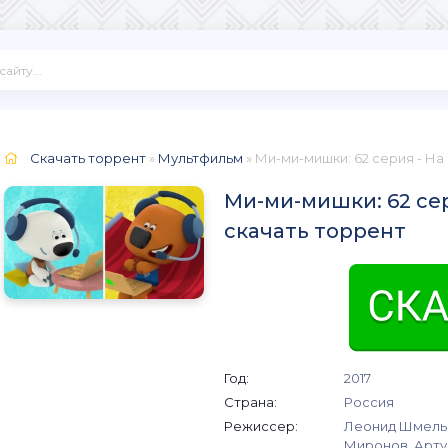
Скачать торрент
»
Мультфильм
» Ми-ми-мишки: 62 серия - На
Ми-ми-мишки: 62 сери
скачать торрент
Год:
2017
Страна:
Россия
Режиссер:
Леонид Шмельк
Миронов, Арту