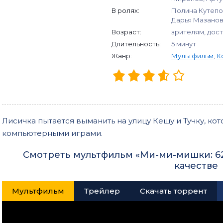
В ролях:
Полина Кутепо
Дарья Мазано
Возраст:
зрителям, дос
Длительность:
5 минут
Жанр:
Мультфильм
,
К
Лисичка пытается выманить на улицу Кешу и Тучку, к
компьютерными играми.
Смотреть мультфильм «Ми-ми-мишки: 62
качестве
Мультфильм
Трейлер
Скачать торрент