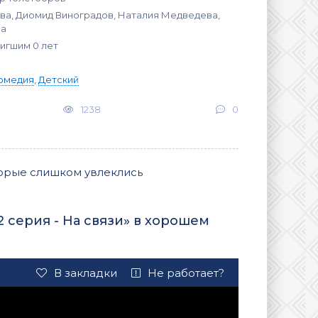
ва, Диомид Виноградов, Наталия Медведева,
ва
тигшим 0 лет
омедия
,
Детский
1238
0
оторые слишком увлеклись
 серия - На связи» в хорошем
В закладки
Не работает?