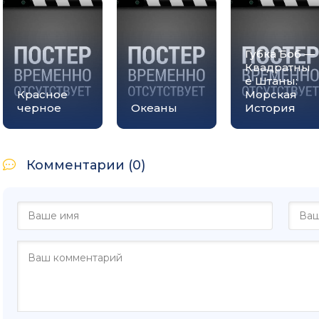
Губка Боб —
Квадратны
е Штаны:
Красное
Морская
черное
Океаны
История
Комментарии (0)