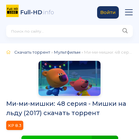
Full-HD
.info
Войти
Скачать торрент
»
Мультфильм
» Ми-ми-мишки: 48 серия - Мишки на льду
Ми-ми-мишки: 48 серия - Мишки на
льду (2017) скачать торрент
8.3