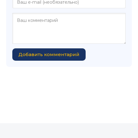
Добавить комментарий