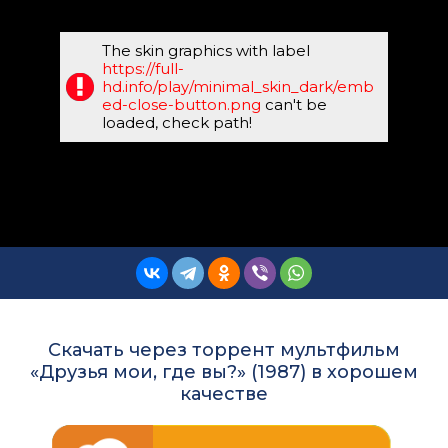
The skin graphics with label
https://full-
hd.info/play/minimal_skin_dark/emb
ed-close-button.png
can't be
loaded, check path!
Скачать через торрент мультфильм
«Друзья мои, где вы?» (1987) в хорошем
качестве