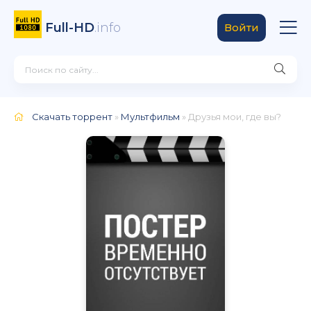
Full-HD
.info
Войти
Скачать торрент
»
Мультфильм
» Друзья мои, где вы?