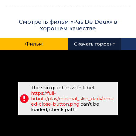
Смотреть фильм «Pas De Deux» в
хорошем качестве
Фильм
Скачать торрент
The skin graphics with label
https://full-
hd.info/play/minimal_skin_dark/emb
ed-close-button.png
can't be
loaded, check path!