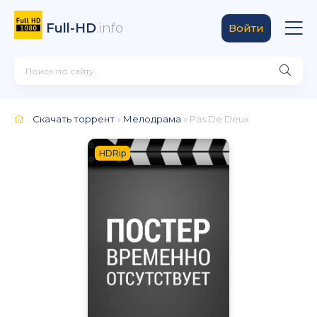
Full-HD
.info
Войти
Скачать торрент
»
Мелодрама
» Pas De Deux
HDRip