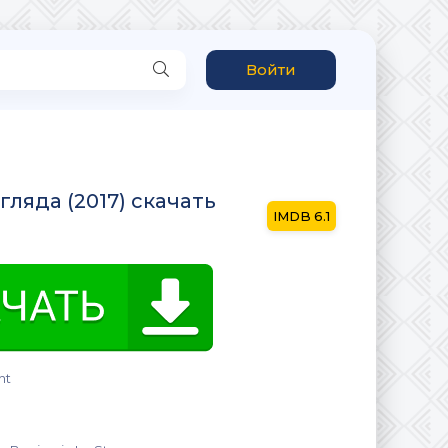
Войти
гляда (2017) скачать
6.1
ht