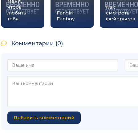
меня,
чтобы
Как
любить
Fangirl
смотреть
тебя
Fanboy
фейерверк
Комментарии (0)
Добавить комментарий