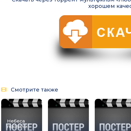
хорошем каче
Смотрите также
Небеса
послали