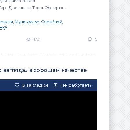
, Benjamin Le Ster
Гарт Дженнингс, Тэрон Эджертон
омедия
,
Мультфильм
,
Семейный
,
жка
1731
0
 взгляда» в хорошем качестве
В закладки
Не работает?