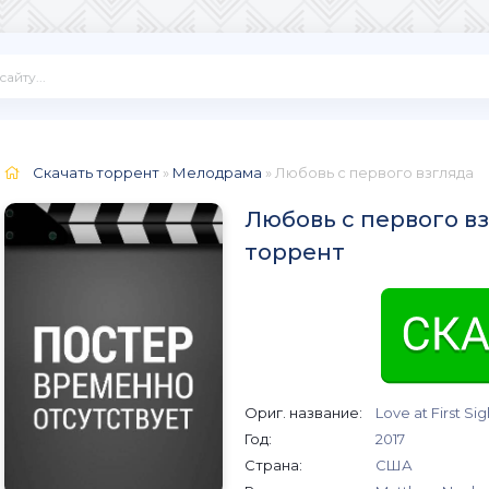
Скачать торрент
»
Мелодрама
» Любовь с первого взгляда
Любовь с первого вз
торрент
Ориг. название:
Love at First Sig
Год:
2017
Страна:
США