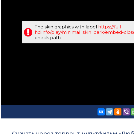
The skin graphics with label
https://full-
hd.info/play/minimal_skin_dark/embed-clo
check path!
Скачать через торрент мультфильм «Любов