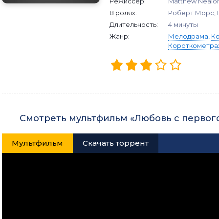
Режиссер:
Matthew Nealon
В ролях:
Роберт Морс, 
Длительность:
4 минуты
Жанр:
Мелодрама
,
К
Короткометра
Смотреть мультфильм «Любовь с первого
Мультфильм
Скачать торрент