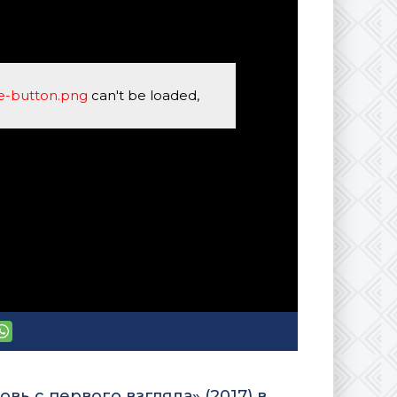
se-button.png
can't be loaded,
ь с первого взгляда» (2017) в