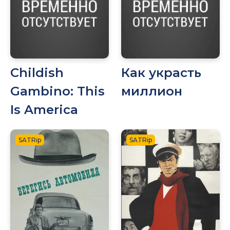
Childish
Как украсть
Gambino: This
миллион
Is America
SATRip
SATRip