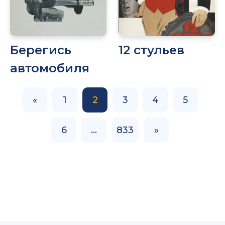
Берегись
12 стульев
автомобиля
«
1
2
3
4
5
6
…
833
»