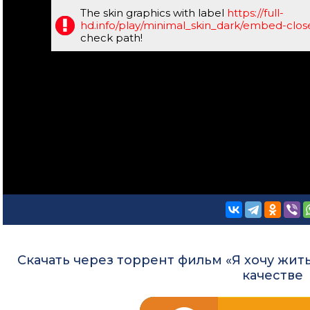
The skin graphics with label
https://full-
hd.info/play/minimal_skin_dark/embed-clo
check path!
Скачать через торрент фильм «Я хочу жить
качестве