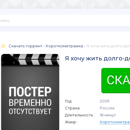
Скачать торрент
»
Короткометражка
» Я хочу жить долго-до
Я хочу жить долго-д
Год:
2009
Страна:
Россия
Длительность:
18 минут
Жанр:
Короткометра