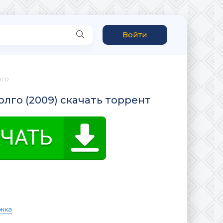
Войти
лго
олго (2009) скачать торрент
жка