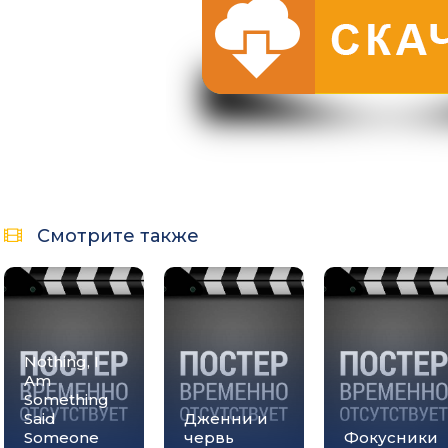
Смотрите также
Nothing, I
Am
Something
Said
Дженни и
Someone
червь
Фокусники