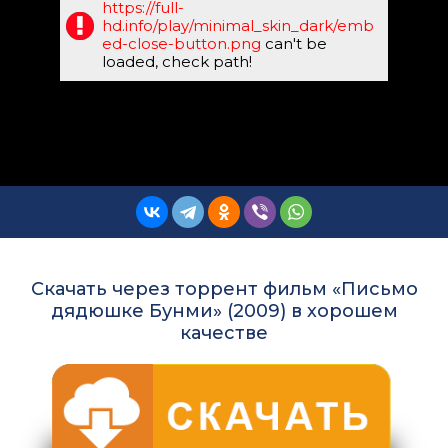
https://full-
hd.info/play/minimal_skin_dark/emb
ed-close-button.png
can't be
loaded, check path!
Скачать через торрент фильм «Письмо
дядюшке Бунми» (2009) в хорошем
качестве