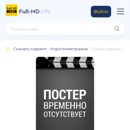
Full-HD
.info
Войти
Скачать торрент
»
Короткометражка
» Письмо дядюшке Бунми