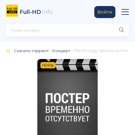
Full-HD
.info
Войти
Скачать торрент
»
Концерт
» The Prodigy: World's on Fire
HDRip