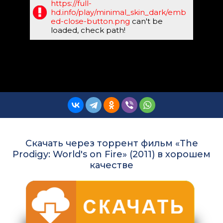
https://full-
hd.info/play/minimal_skin_dark/emb
ed-close-button.png
can't be
loaded, check path!
Скачать через торрент фильм «The
Prodigy: World's on Fire» (2011) в хорошем
качестве