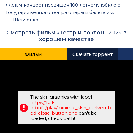
Фильм-концерт посвящен 100-летнему юбилею
Государственного театра оперы и балета им.
Т.Г.Шевченко.
Смотреть фильм «Театр и поклонники» в
хорошем качестве
Фильм
Скачать торрент
The skin graphics with label
https://full-
hd.info/play/minimal_skin_dark/emb
ed-close-button.png
can't be
loaded, check path!