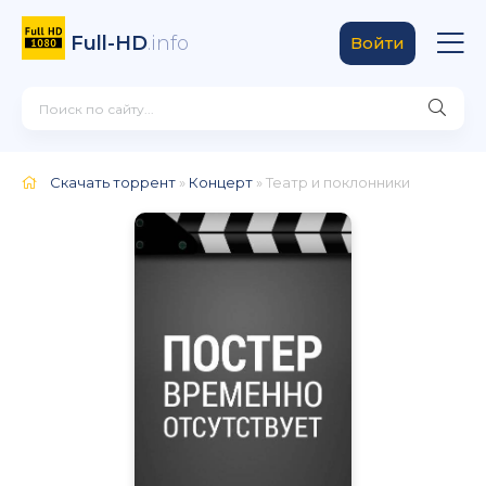
Full-HD
.info
Войти
Скачать торрент
»
Концерт
» Театр и поклонники