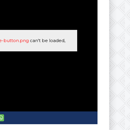
se-button.png
can't be loaded,