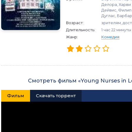
Делора, Харви
Дейвис, Филип
Дуглас, Барба
Возраст:
зрителям, дост
Длительность:
1 час 22 минуты
Жанр:
Комедия
Смотреть фильм «Young Nurses in L
Фильм
Скачать торрент