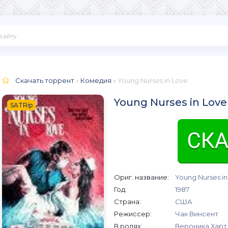
Скачать торрент
»
Комедия
» Young Nurses in Love
Young Nurses in Love
SATRip
Ориг. название:
Young Nurses in
Год:
1987
Страна:
США
Режиссер:
Чак Винсент
В ролях:
Вероника Харт