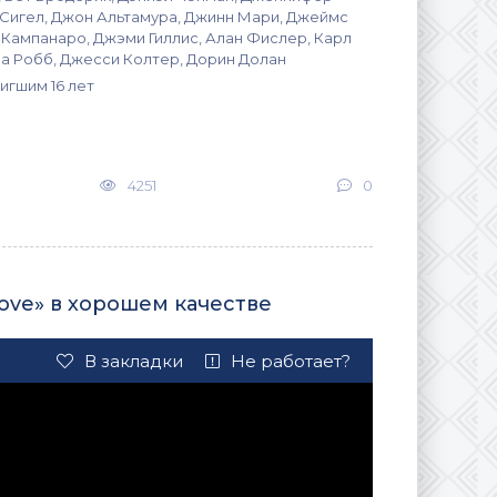
 Сигел, Джон Альтамура, Джинн Мари, Джеймс
 Кампанаро, Джэми Гиллис, Алан Фислер, Карл
ра Робб, Джесси Колтер, Дорин Долан
игшим 16 лет
4251
0
ove» в хорошем качестве
В закладки
Не работает?