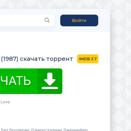
Войти
 (1987) скачать торрент
3.7
 Love
, Бет Бродерик, Дэниэл Чэпман, Дженнифер