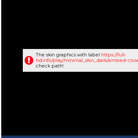
The skin graphics with label
https://full-
hd.info/play/minimal_skin_dark/embed-clo
check path!