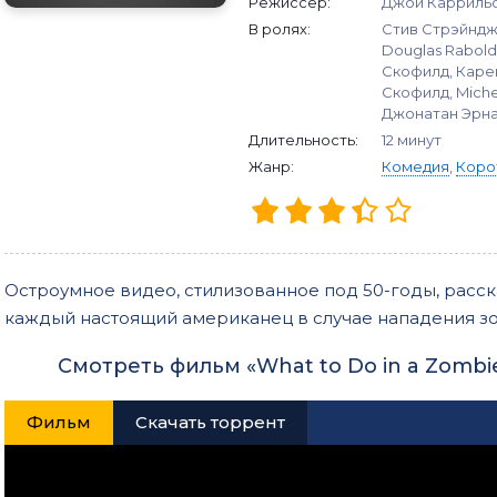
Режиссер:
Джои Карриль
В ролях:
Стив Стрэйндж,
Douglas Rabold
Скофилд, Карен
Скофилд, Miche
Джонатан Эрн
Длительность:
12 минут
Жанр:
Комедия
,
Коро
Остроумное видео, стилизованное под 50-годы, расск
каждый настоящий американец в случае нападения з
Смотреть фильм «What to Do in a Zombi
Фильм
Скачать торрент