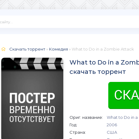
Скачать торрент
»
Комедия
» What to Do in a Zombie Attack
What to Do in a Zomb
скачать торрент
Ориг. название:
What to Do in a
Год:
2006
Страна:
США