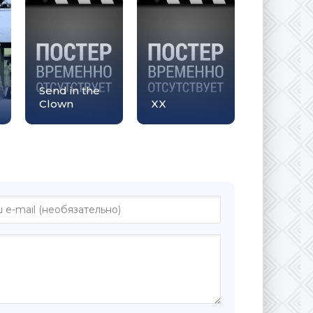
Send in the
Clown
XX