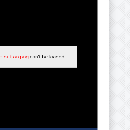
se-button.png
can't be loaded,