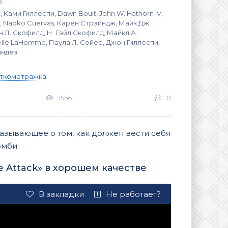
о
 Ками Гиллеспи, Dawn Boult, John W. Hathorn IV,
, Naoko Cuervas, Карен Стрэйндж, Майк Дж.
 Л. Скофилд, Н. Гэйл Скофилд, Майкл А.
lle LaHomme, Паула Л. Сойер, Джон Гиллеспи,
андез
ткометражка
1556
0
азывающее о том, как должен вести себя
омби.
e Attack» в хорошем качестве
В закладки
Не работает?