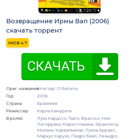
Возвращение Ирмы Вап (2006)
скачать торрент
4.7
Ориг. название:
Irma Vap: O Retorno
Год:
2006
Страна:
Бразилия
Режиссер:
Карла Камурати
В ролях:
Луиз Кардосо, Тьяго Фрагосо, Ней
Латоррака, Марко Нанини, Франсиску
Милани, Карвальинью, Луиза Арраес,
Маркус Карузо, Педро Биал, Леандро