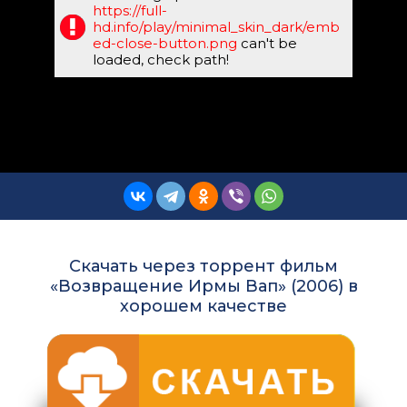
https://full-
hd.info/play/minimal_skin_dark/emb
ed-close-button.png
can't be
loaded, check path!
Скачать через торрент фильм
«Возвращение Ирмы Вап» (2006) в
хорошем качестве