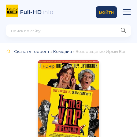
Full-HD
.info
Войти
Скачать торрент
»
Комедия
» Возвращение Ирмы Вап
HDRip