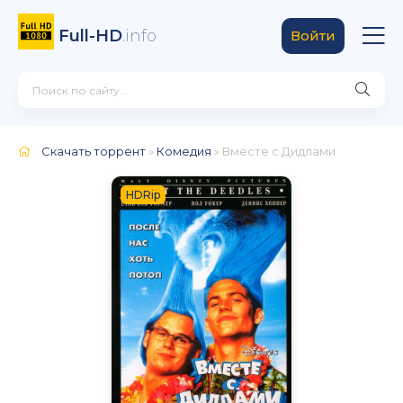
Full-HD
.info
Войти
Скачать торрент
»
Комедия
» Вместе с Дидлами
HDRip