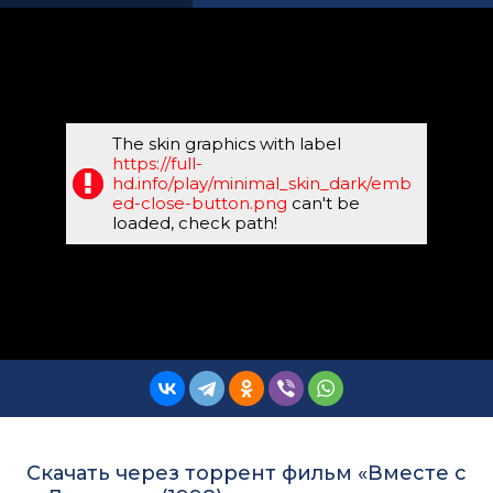
The skin graphics with label
https://full-
hd.info/play/minimal_skin_dark/emb
ed-close-button.png
can't be
loaded, check path!
Скачать через торрент фильм «Вместе с