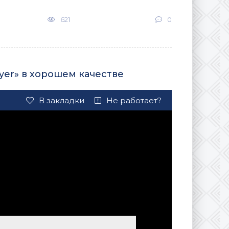
621
0
ayer» в хорошем качестве
В закладки
Не работает?