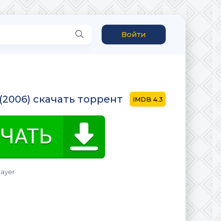
Войти
r (2006) скачать торрент
4.3
layer