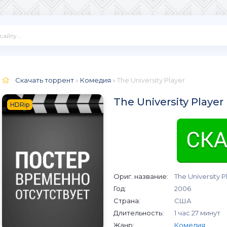
Скачать торрент
»
Комедия
» The University Player
The University Playe
HDRip
Ориг. название:
The University P
Год:
2006
Страна:
США
Длительность:
1 час 27 минут
Жанр:
Комедия