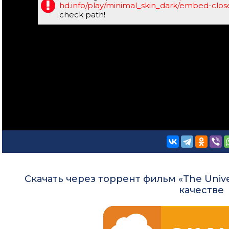
hd.info/play/minimal_skin_dark/embed-clo
check path!
Скачать через торрент фильм «The Univer
качестве