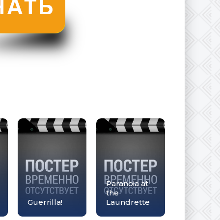
Paranoia at
the
Guerrilla!
Laundrette