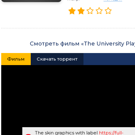
Смотреть фильм «The University Pl
Фильм
Скачать торрент
The skin graphics with label
https://full-