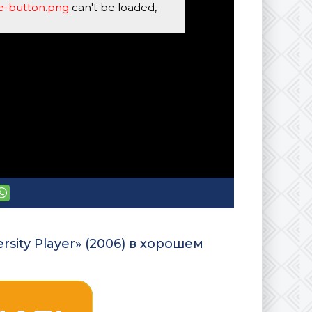
se-button.png
can't be loaded,
sity Player» (2006) в хорошем