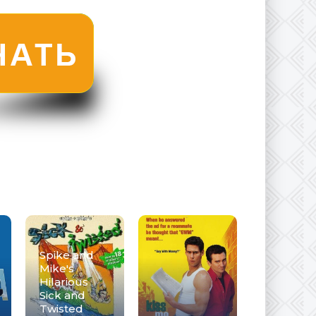
Spike and
Mike's
Hilarious
Sick and
Twisted