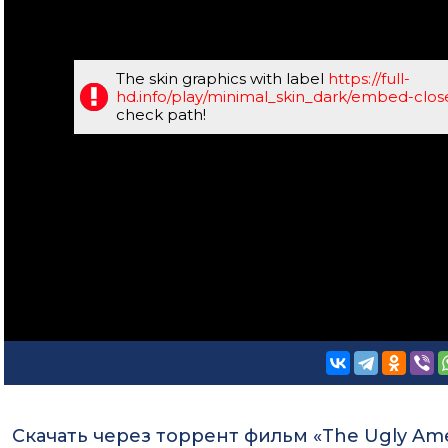
The skin graphics with label
https://full-
hd.info/play/minimal_skin_dark/embed-clo
check path!
Скачать через торрент фильм «The Ugly Ame