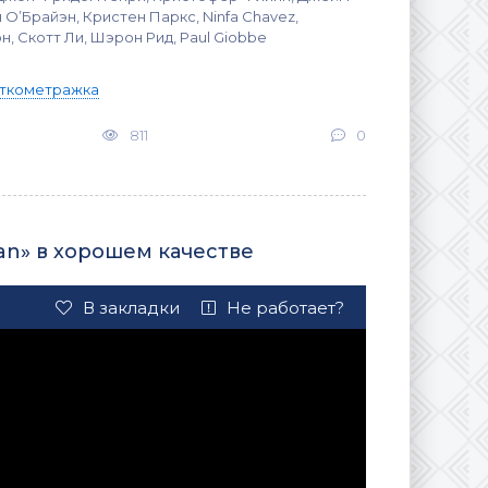
 О’Брайэн, Кристен Паркс, Ninfa Chavez,
, Скотт Ли, Шэрон Рид, Paul Giobbe
ткометражка
811
0
an» в хорошем качестве
В закладки
Не работает?