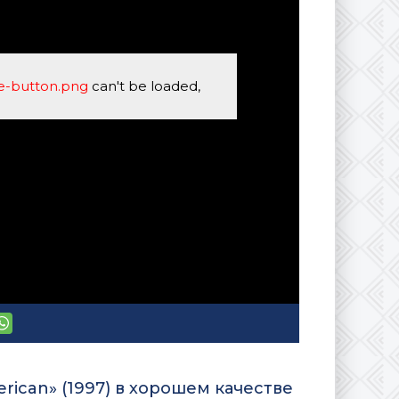
se-button.png
can't be loaded,
rican» (1997) в хорошем качестве