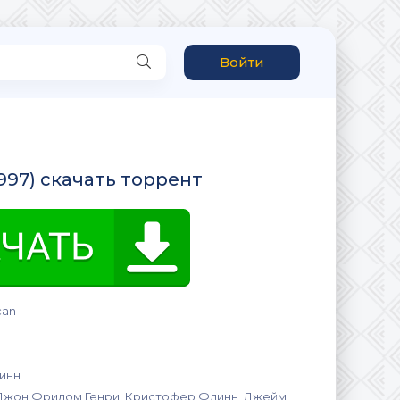
Войти
1997) скачать торрент
can
инн
 Джон Фридом Генри, Кристофер Флинн, Джейм