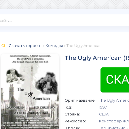
Скачать торрент
»
Комедия
» The Ugly American
The Ugly American (
Ориг. название:
The Ugly Ameri
Год:
1997
Страна:
США
Режиссер:
Кристофер Фл
В ролях:
Тед Кристино,