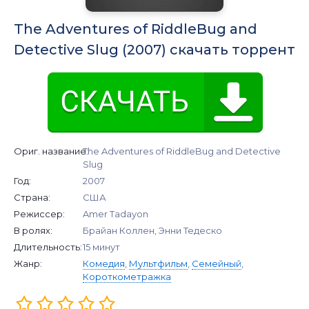
The Adventures of RiddleBug and
Detective Slug (2007) скачать торрент
Ориг. название:
The Adventures of RiddleBug and Detective
Slug
Год:
2007
Страна:
США
Режиссер:
Amer Tadayon
В ролях:
Брайан Коллен, Энни Тедеско
Длительность:
15 минут
Жанр:
Комедия
,
Мультфильм
,
Семейный
,
Короткометражка