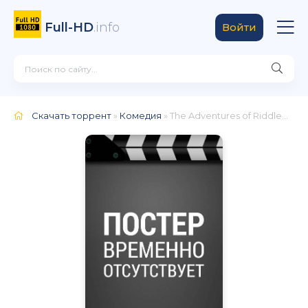
Full-HD
.info
Войти
Скачать торрент
»
Комедия
» The Adventures of RiddleBug and Detective Slug