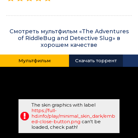
Смотреть мультфильм «The Adventures
of RiddleBug and Detective Slug» в
хорошем качестве
Мультфильм
Скачать торрент
The skin graphics with label
https://full-
hd.info/play/minimal_skin_dark/emb
ed-close-button.png
can't be
loaded, check path!