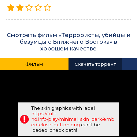
Смотреть фильм «Террористы, убийцы и
безумцы с Ближнего Востока» в
хорошем качестве
Фильм
Скачать торрент
The skin graphics with label
https://full-
hd.info/play/minimal_skin_dark/emb
ed-close-button.png
can't be
loaded, check path!