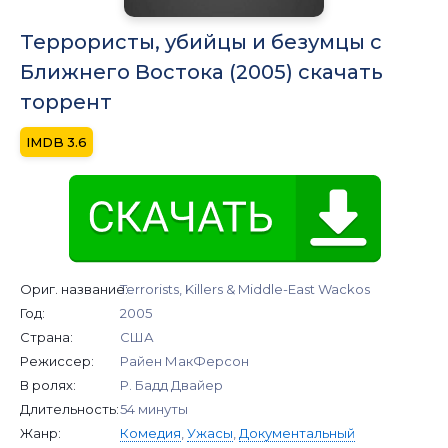
Террористы, убийцы и безумцы с
Ближнего Востока (2005) скачать
торрент
3.6
Ориг. название:
Terrorists, Killers & Middle-East Wackos
Год:
2005
Страна:
США
Режиссер:
Райен МакФерсон
В ролях:
Р. Бадд Двайер
Длительность:
54 минуты
Жанр:
Комедия
,
Ужасы
,
Документальный