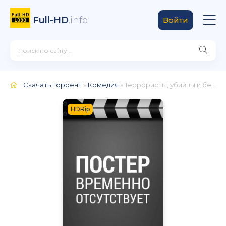
Full-HD
.info
Войти
Скачать торрент
»
Комедия
» Террористы, убийцы и безумцы с Ближнего Востока
HDRip