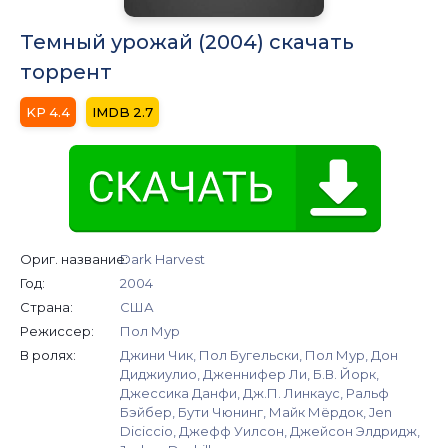
Темный урожай (2004) скачать
торрент
4.4
2.7
Ориг. название:
Dark Harvest
Год:
2004
Страна:
США
Режиссер:
Пол Мур
В ролях:
Джини Чик, Пол Бугельски, Пол Мур, Дон
Диджиулио, Дженнифер Ли, Б.В. Йорк,
Джессика Данфи, Дж.П. Линкаус, Ральф
Бэйбер, Бути Чюнинг, Майк Мёрдок, Jen
Diciccio, Джефф Уилсон, Джейсон Элдридж,