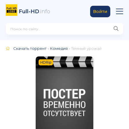
Full-HD
.info
Войти
Скачать торрент
»
Комедия
» Темный урожай
HDRip