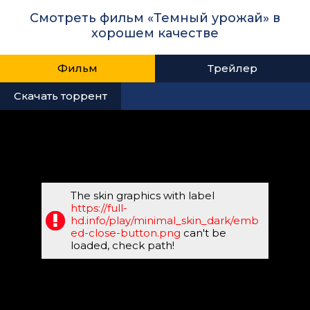
Смотреть фильм «Темный урожай» в
хорошем качестве
Фильм
Трейлер
Скачать торрент
The skin graphics with label
https://full-
hd.info/play/minimal_skin_dark/emb
ed-close-button.png
can't be
loaded, check path!