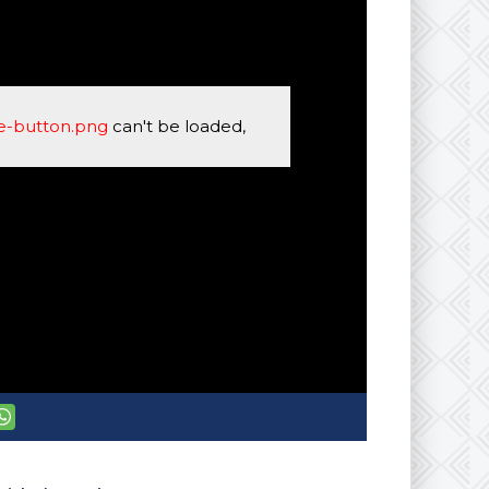
se-button.png
can't be loaded,