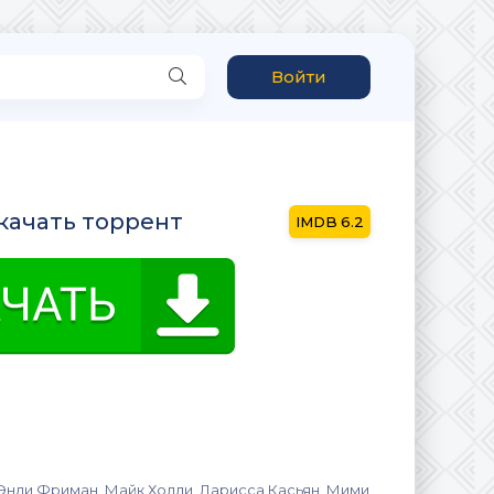
Войти
скачать торрент
6.2
, Энди Фриман, Майк Холли, Ларисса Касьян, Мими