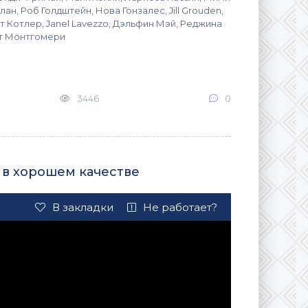
ан, Роб Голдштейн, Нова Гонзалес, Jill Grouden,
т Котлер, Janel Lavezzo, Дэльфин Мэй, Реджина
т Монтгомери
3446
0
 в хорошем качестве
В закладки
Не работает?