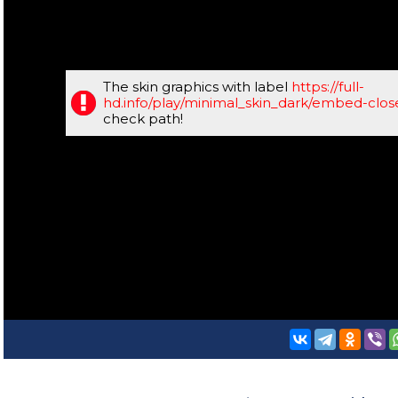
The skin graphics with label
https://full-
hd.info/play/minimal_skin_dark/embed-clo
check path!