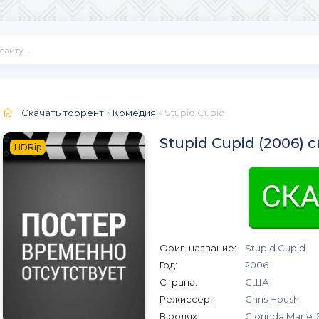
Скачать торрент
»
Комедия
» Stupid Cupid
Stupid Cupid (2006) 
HDRip
Ориг. название:
Stupid Cupid
Год:
2006
Страна:
США
Режиссер:
Chris Housh
В ролях:
Glorinda Marie