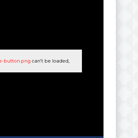
se-button.png
can't be loaded,