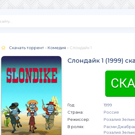
Скачать торрент
»
Комедия
» Слондайк 1
Слондайк 1 (1999) с
Год:
1999
Страна:
Россия
Режиссер:
Розалия Зельм
В ролях:
Расми Джабраи
Розалия Зельм