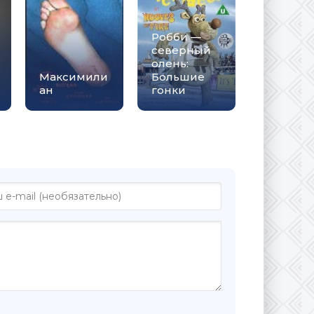
Робби —
северный
олень:
Максимили
Большие
ан
гонки