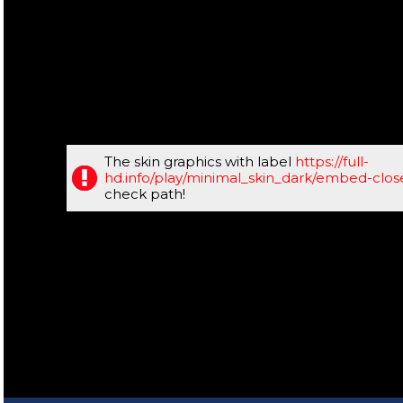
The skin graphics with label
https://full-
hd.info/play/minimal_skin_dark/embed-clo
check path!