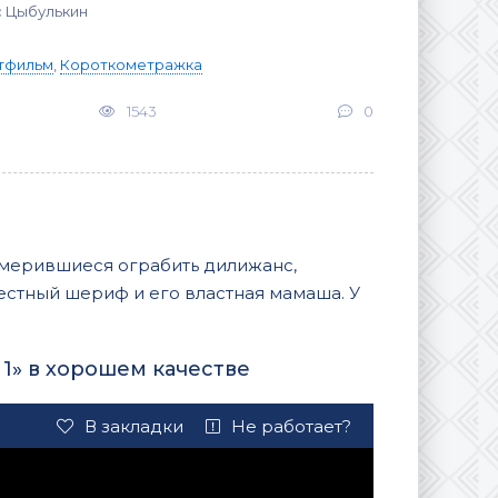
с Цыбулькин
тфильм
,
Короткометражка
1543
0
намерившиеся ограбить дилижанс,
местный шериф и его властная мамаша. У
1» в хорошем качестве
В закладки
Не работает?