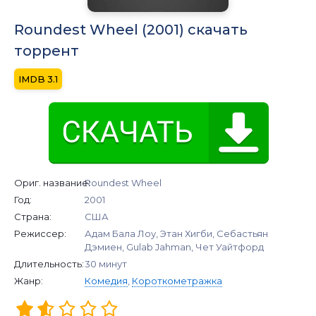
Roundest Wheel (2001) скачать
торрент
3.1
Ориг. название:
Roundest Wheel
Год:
2001
Страна:
США
Режиссер:
Адам Бала Лоу, Этан Хигби, Себастьян
Дэмиен, Gulab Jahman, Чет Уайтфорд
Длительность:
30 минут
Жанр:
Комедия
,
Короткометражка