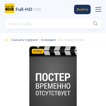
Full-HD
.info
Войти
Скачать торрент
»
Комедия
» Roundest Wheel
HDRip