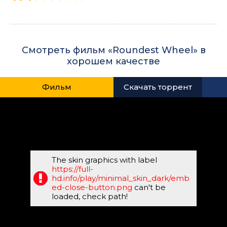
Смотреть фильм «Roundest Wheel» в
хорошем качестве
Фильм
Скачать торрент
The skin graphics with label
https://full-
hd.info/play/minimal_skin_dark/emb
ed-close-button.png
can't be
loaded, check path!