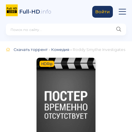
Full-HD
.info
Войти
Скачать торрент
»
Комедия
» Roddy Smythe Investigates
HDRip