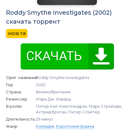
Roddy Smythe Investigates (2002)
скачать торрент
7.8
Ориг. название:
Roddy Smythe Investigates
Год:
2002
Страна:
Великобритания
Режиссер:
Марк Дж. Ховард
В ролях:
Питер Кэй, Кики Кендрик, Марк Стрэйндж,
Астрид Броган, Питер Слэйтер
Длительность:
29 минут
Жанр:
Комедия
,
Короткометражка