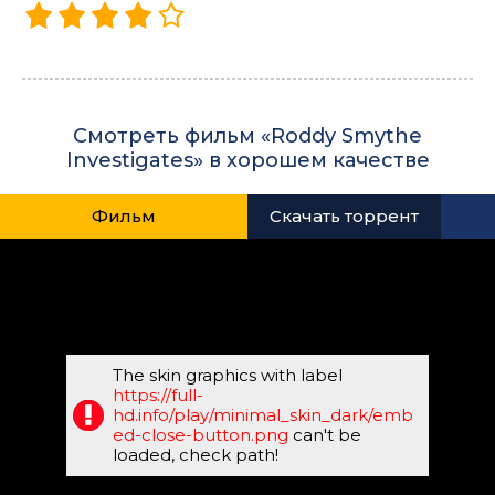
Смотреть фильм «Roddy Smythe
Investigates» в хорошем качестве
Фильм
Скачать торрент
The skin graphics with label
https://full-
hd.info/play/minimal_skin_dark/emb
ed-close-button.png
can't be
loaded, check path!