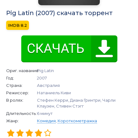
Pig Latin (2007) скачать торрент
8.2
Ориг. название:
Pig Latin
Год:
2007
Страна:
Австралия
Режиссер:
Натаниель Киви
В ролях:
Стефен Керри, Диана Гринтри, Чарли
Клаузен, Стивен Стэгг
Длительность:
6 минут
Жанр:
Комедия
,
Короткометражка