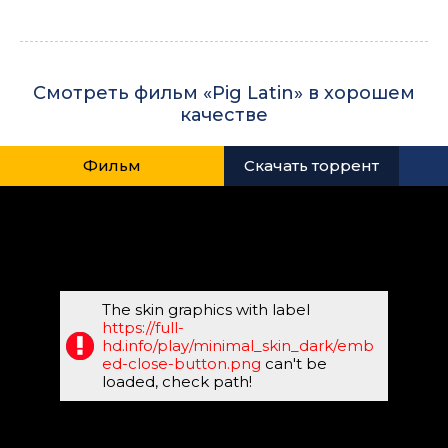
Смотреть фильм «Pig Latin» в хорошем
качестве
Фильм
Скачать торрент
The skin graphics with label
https://full-
hd.info/play/minimal_skin_dark/emb
ed-close-button.png
can't be
loaded, check path!