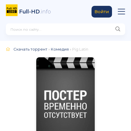
Full-HD
.info
Войти
Скачать торрент
»
Комедия
» Pig Latin