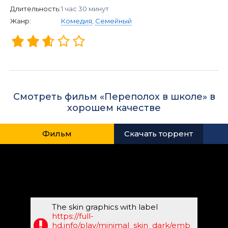
Длительность:
1 час 30 минут
Жанр:
Комедия
,
Семейный
Смотреть фильм «Переполох в школе» в
хорошем качестве
Фильм
Скачать торрент
The skin graphics with label
https://full-
hd.info/play/minimal_skin_dark/emb