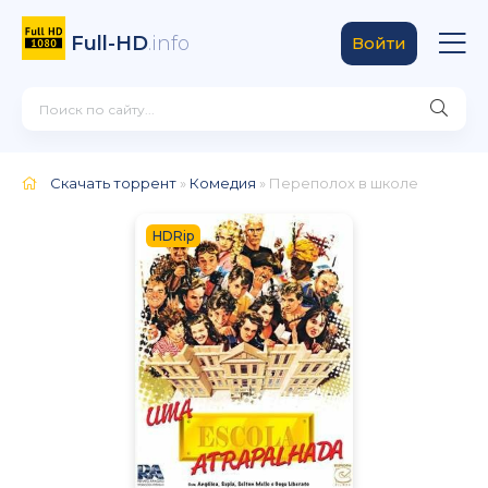
Full-HD
.info
Войти
Скачать торрент
»
Комедия
» Переполох в школе
HDRip