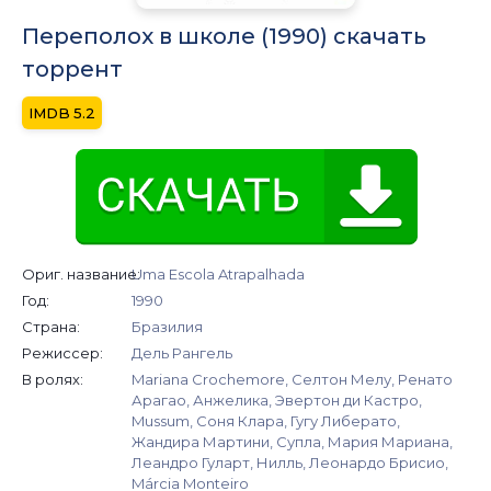
Переполох в школе (1990) скачать
торрент
5.2
Ориг. название:
Uma Escola Atrapalhada
Год:
1990
Страна:
Бразилия
Режиссер:
Дель Рангель
В ролях:
Mariana Crochemore, Селтон Мелу, Ренато
Арагао, Анжелика, Эвертон ди Кастро,
Mussum, Соня Клара, Гугу Либерато,
Жандира Мартини, Супла, Мария Мариана,
Леандро Гуларт, Нилль, Леонардо Брисио,
Márcia Monteiro