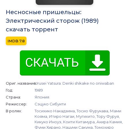
Несносные пришельцы:
Электрический сторож (1989)
скачать торрент
7.8
Ориг. название:
Urusei Yatsura: Denki shikake no oniwaban
Год:
1989
Страна:
Япония
Режиссер:
Сэцуко Сибуити
В ролях:
Тосихико Накадзима, Тосио Фурукава, Мами
Кояма, Итиро Нагаи, Мугихито, Тору Фуруя,
Кикуко Иноуэ, Коити Китамура, Акира Камия,
Фуми Хирано, Нацуми Сакума, Томохиро