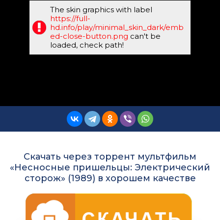
The skin graphics with label
https://full-
hd.info/play/minimal_skin_dark/emb
ed-close-button.png
can't be
loaded, check path!
Скачать через торрент мультфильм
«Несносные пришельцы: Электрический
сторож» (1989) в хорошем качестве