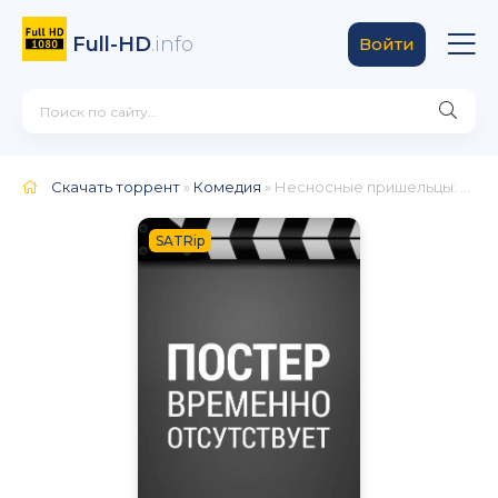
Full-HD
.info
Войти
Скачать торрент
»
Комедия
» Несносные пришельцы: Электрический сторож
SATRip