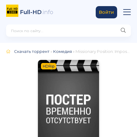
Full-HD
.info
Войти
Скачать торрент
»
Комедия
» Missionary Position: Impossible
HDRip