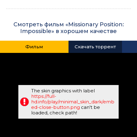
Смотреть фильм «Missionary Position:
Impossible» в хорошем качестве
Фильм
Скачать торрент
The skin graphics with label
https://full-
hd.info/play/minimal_skin_dark/emb
ed-close-button.png
can't be
loaded, check path!